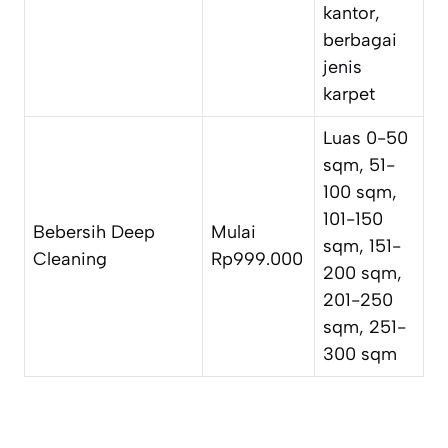
kantor,
berbagai
jenis
karpet
Luas 0-50
sqm, 51-
100 sqm,
101-150
Bebersih Deep
Mulai
sqm, 151-
Cleaning
Rp999.000
200 sqm,
201-250
sqm, 251-
300 sqm