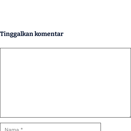
Tinggalkan komentar
Komentar
Nama