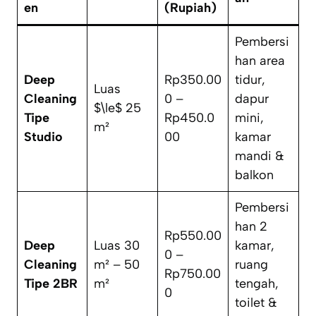
en
(Rupiah)
Pembersi
han area
Deep
Rp350.00
tidur,
Luas
Cleaning
0 –
dapur
$\le$ 25
Tipe
Rp450.0
mini,
m²
Studio
00
kamar
mandi &
balkon
Pembersi
han 2
Rp550.00
Deep
Luas 30
kamar,
0 –
Cleaning
m² – 50
ruang
Rp750.00
Tipe 2BR
m²
tengah,
0
toilet &