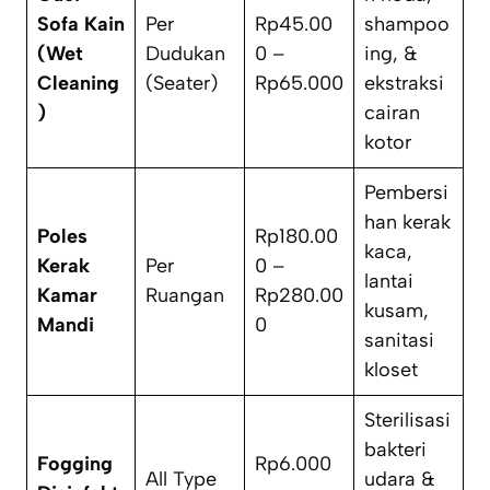
Sofa Kain
Per
Rp45.00
shampoo
(Wet
Dudukan
0 –
ing
, &
Cleaning
(
Seater
)
Rp65.000
ekstraksi
)
cairan
kotor
Pembersi
han kerak
Poles
Rp180.00
kaca,
Kerak
Per
0 –
lantai
Kamar
Ruangan
Rp280.00
kusam,
Mandi
0
sanitasi
kloset
Sterilisasi
bakteri
Fogging
Rp6.000
All Type
udara &