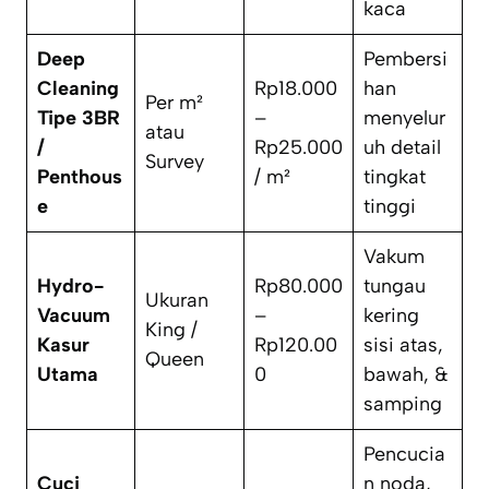
kaca
Deep
Pembersi
Cleaning
Rp18.000
han
Per m²
Tipe 3BR
–
menyelur
atau
/
Rp25.000
uh detail
Survey
Penthous
/ m²
tingkat
e
tinggi
Vakum
Hydro-
Rp80.000
tungau
Ukuran
Vacuum
–
kering
King /
Kasur
Rp120.00
sisi atas,
Queen
Utama
0
bawah, &
samping
Pencucia
Cuci
n noda,