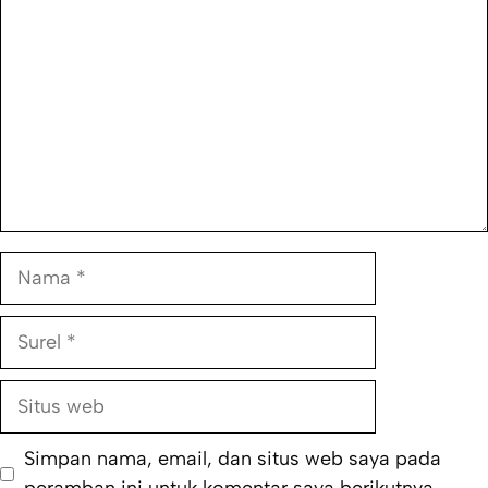
Nama
Surel
Situs
web
Simpan nama, email, dan situs web saya pada