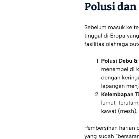
Polusi dan
Sebelum masuk ke tekn
tinggal di Eropa yan
fasilitas olahraga
out
Polusi Debu & 
menempel di ka
dengan kering
lapangan menja
Kelembapan Ti
lumut, terutam
kawat (
mesh
).
Pembersihan harian 
yang sudah “bersara