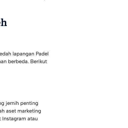
eh
bedah lapangan Padel
n berbeda. Berikut
g jernih penting
lah aset
marketing
 Instagram atau