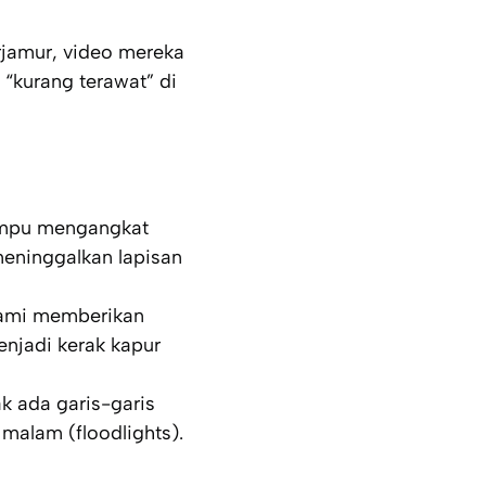
rjamur, video mereka
 “kurang terawat” di
ampu mengangkat
meninggalkan lapisan
kami memberikan
njadi kerak kapur
k ada garis-garis
 malam (
floodlights
).