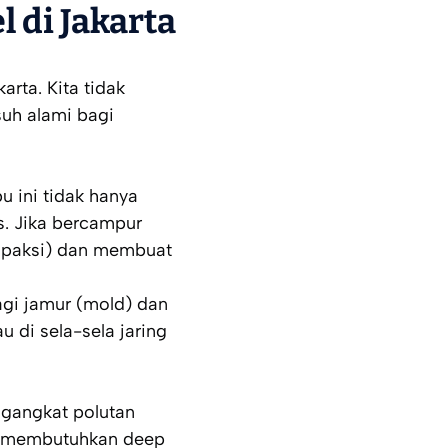
 di Jakarta
arta. Kita tidak
suh alami bagi
u ini tidak hanya
s. Jika bercampur
ompaksi) dan membuat
gi jamur (
mold
) dan
u di sela-sela jaring
ngangkat polutan
da membutuhkan
deep