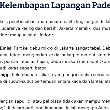
 Kelembapan Lapangan Padel
is pembersihan, mari bicara realita lingkungan di Jak
g udaranya kering dan bersih. Jakarta memiliki dua mu
door
maupun
semi-indoor
:
Emisi:
Partikel debu mikro di Jakarta sangat tebal. Deb
ca, tetapi mengendap ke dasar karpet rumput sinteti
at pemain atau air hujan, debu ini akan memadat (k
di keras seperti beton.
nggi:
Kelembapan Jakarta yang tinggi adalah surga ba
a di sudut-sudut pertemuan antara kaca dan lantai, ata
dengan sapu lidi atau pel biasa tidak akan mampu me
ng” di dalam pori-pori lapangan. Inilah mengapa An