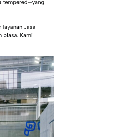
ca
tempered
—yang
n layanan Jasa
n biasa. Kami