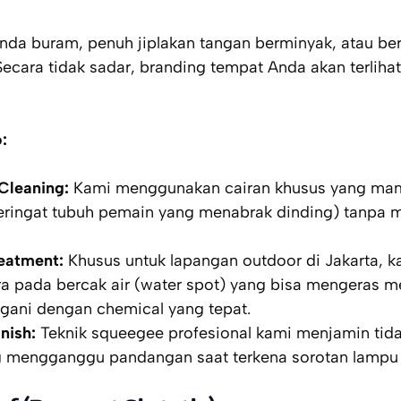
nda buram, penuh jiplakan tangan berminyak, atau be
Secara tidak sadar,
branding
tempat Anda akan terlihat
:
Cleaning:
Kami menggunakan cairan khusus yang m
keringat tubuh pemain yang menabrak dinding) tanpa 
eatment:
Khusus untuk lapangan
outdoor
di Jakarta, 
ra pada bercak air (
water spot
) yang bisa mengeras me
angani dengan
chemical
yang tepat.
nish:
Teknik
squeegee
profesional kami menjamin tida
g mengganggu pandangan saat terkena sorotan lampu