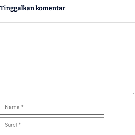
Tinggalkan komentar
Komentar
Nama
Surel