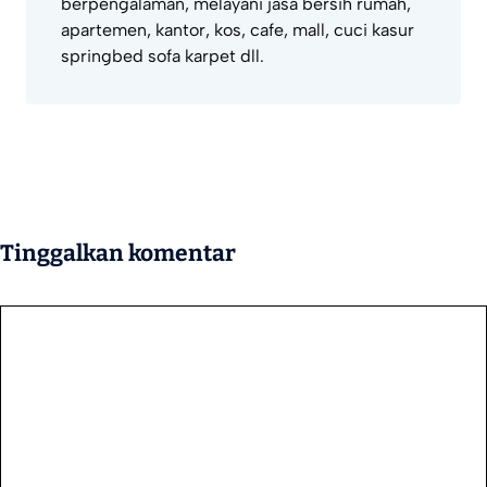
berpengalaman, melayani jasa bersih rumah,
apartemen, kantor, kos, cafe, mall, cuci kasur
springbed sofa karpet dll.
Tinggalkan komentar
Komentar