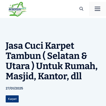
Langsung
M
ke
isi
Jasa Cuci Karpet
Tambun ( Selatan &
Utara ) Untuk Rumah,
Masjid, Kantor, dll
27/01/2025
Karpet