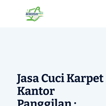
Langsung
ke
isi
Jasa Cuci Karpet
Kantor
Panggilan :