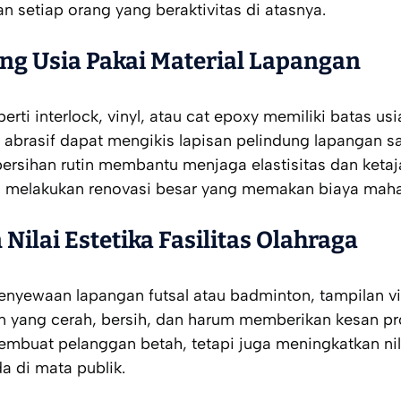
 setiap orang yang beraktivitas di atasnya.
g Usia Pakai Material Lapangan
perti
interlock
,
vinyl
, atau cat
epoxy
memiliki batas us
t abrasif dapat mengikis lapisan pelindung lapangan s
ersihan rutin membantu menjaga elastisitas dan keta
lu melakukan renovasi besar yang memakan biaya maha
ilai Estetika Fasilitas Olahraga
penyewaan lapangan futsal atau badminton, tampilan v
n yang cerah, bersih, dan harum memberikan kesan pro
membuat pelanggan betah, tetapi juga meningkatkan nila
da di mata publik.