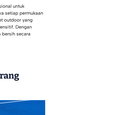
sional untuk
wa setiap permukaan
et
outdoor
yang
ensitif. Dengan
 bersih secara
arang