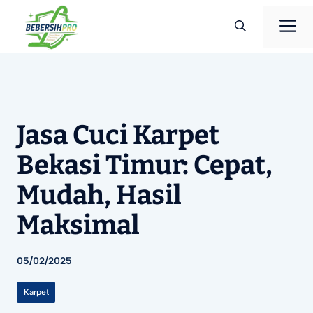
Langsung
M
ke
isi
Jasa Cuci Karpet
Bekasi Timur: Cepat,
Mudah, Hasil
Maksimal
05/02/2025
Karpet