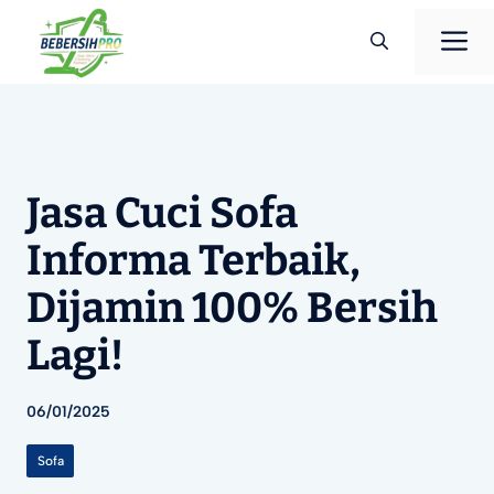
Langsung
M
ke
isi
Jasa Cuci Sofa
Informa Terbaik,
Dijamin 100% Bersih
Lagi!
06/01/2025
Sofa