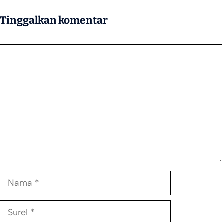
Tinggalkan komentar
Komentar
Nama
Surel