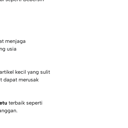
at menjaga
ang usia
ikel kecil yang sulit
but dapat merusak
etu
terbaik seperti
anggan.